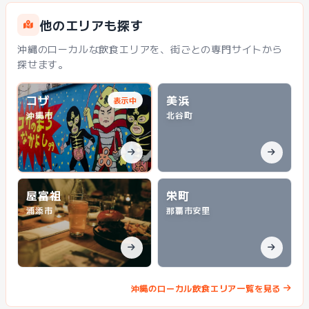
他のエリアも探す
沖縄のローカルな飲食エリアを、街ごとの専門サイトから
探せます。
コザ
美浜
表示中
沖縄市
北谷町
屋富祖
栄町
浦添市
那覇市安里
沖縄のローカル飲食エリア一覧を見る