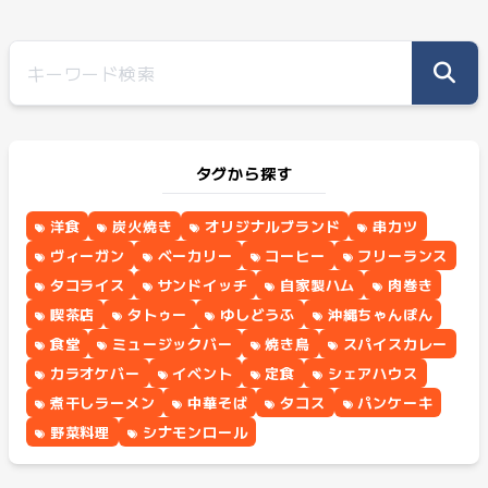
タグから探す
洋食
炭火焼き
オリジナルブランド
串カツ
ヴィーガン
ベーカリー
コーヒー
フリーランス
タコライス
サンドイッチ
自家製ハム
肉巻き
喫茶店
タトゥー
ゆしどうふ
沖縄ちゃんぽん
食堂
ミュージックバー
焼き鳥
スパイスカレー
カラオケバー
イベント
定食
シェアハウス
煮干しラーメン
中華そば
タコス
パンケーキ
野菜料理
シナモンロール