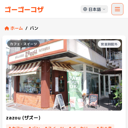
ゴーゴーコザ
日本語
ホーム
/
パン
カフェ・スイーツ
営業時間外
zazou (ザズー)