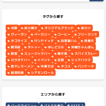
タグから探す
洋食
炭火焼き
オリジナルブランド
串カツ
ヴィーガン
ベーカリー
コーヒー
フリーランス
タコライス
サンドイッチ
自家製ハム
肉巻き
喫茶店
タトゥー
ゆしどうふ
沖縄ちゃんぽん
食堂
ミュージックバー
焼き鳥
スパイスカレー
カラオケバー
イベント
定食
シェアハウス
煮干しラーメン
中華そば
タコス
パンケーキ
野菜料理
シナモンロール
エリアから探す
パークアベニュー
パルミラ通り
GATE 2