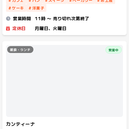
#
カフェ
#
パン
#
スイーツ
#
ベーカリー
#
お土産
#
ケーキ
#
洋菓子
営業時間
11時 〜 売り切れ次第終了
定休日
月曜日、火曜日
朝食・ランチ
営業中
カンティーナ