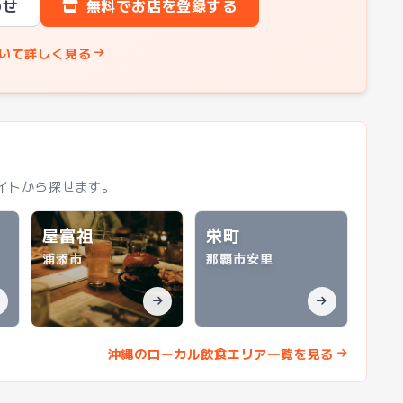
わせ
無料でお店を登録する
いて詳しく見る
イトから探せます。
屋富祖
栄町
浦添市
那覇市安里
沖縄のローカル飲食エリア一覧を見る