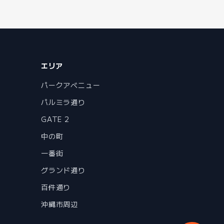
エリア
パークアベニュー
パルミラ通り
GATE 2
中の町
一番街
グランド通り
百件通り
沖縄市周辺