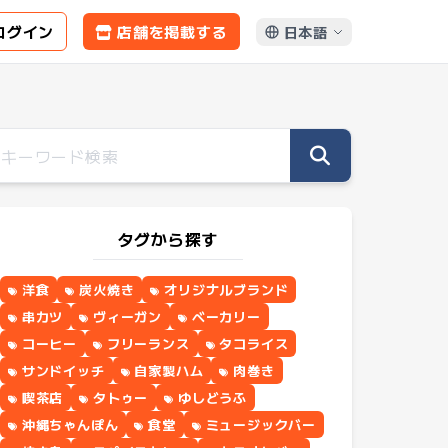
ログイン
店舗を掲載する
日本語
タグから探す
洋食
炭火焼き
オリジナルブランド
串カツ
ヴィーガン
ベーカリー
コーヒー
フリーランス
タコライス
サンドイッチ
自家製ハム
肉巻き
喫茶店
タトゥー
ゆしどうふ
沖縄ちゃんぽん
食堂
ミュージックバー