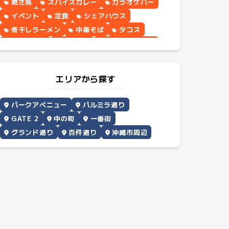
焼き鳥
スパイスカレー
カラオケバー
イベント
定食
シェアハウス
煮干しラーメン
中華そば
タコス
パンケーキ
野菜料理
シナモンロール
エリアから探す
パークアベニュー
パルミラ通り
GATE 2
中の町
一番街
グランド通り
百件通り
沖縄市周辺