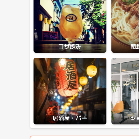
コザ飲み
朝
居酒屋・バー
シ