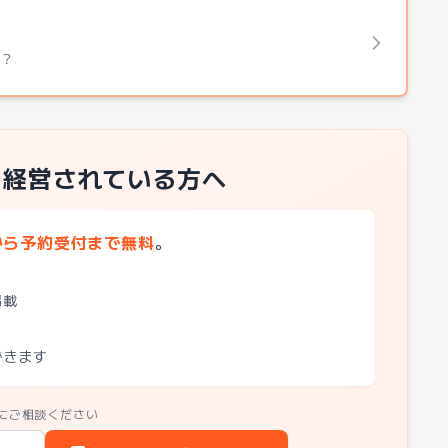
も？
を経営されている方へ
から予約受付まで無料
。
掲載
できます
にご相談ください