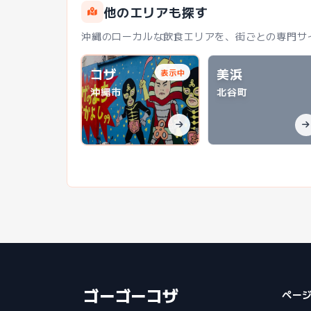
他のエリアも探す
沖縄のローカルな飲食エリアを、街ごとの専門サ
コザ
美浜
表示中
沖縄市
北谷町
ゴーゴーコザ
ペー