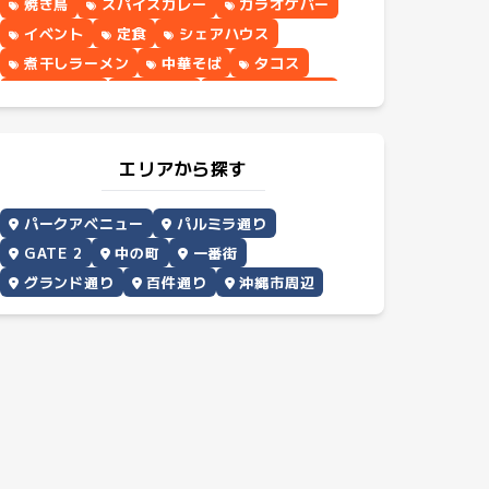
焼き鳥
スパイスカレー
カラオケバー
イベント
定食
シェアハウス
煮干しラーメン
中華そば
タコス
パンケーキ
野菜料理
シナモンロール
エリアから探す
パークアベニュー
パルミラ通り
GATE 2
中の町
一番街
グランド通り
百件通り
沖縄市周辺