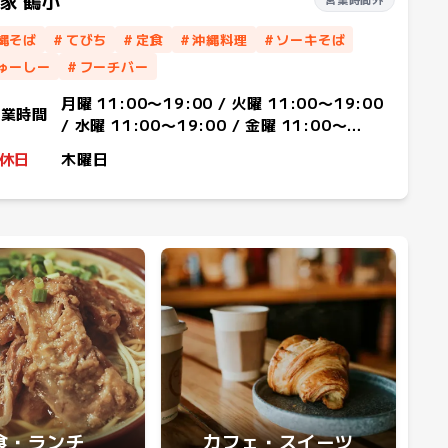
家 鶴小
縄そば
#
てびち
#
定食
#
沖縄料理
#
ソーキそば
ゅーしー
#
フーチバー
月曜 11:00〜19:00 / 火曜 11:00〜19:00
営業時間
/ 水曜 11:00〜19:00 / 金曜 11:00〜
19:00 / 土曜 11:00〜19:00 / 日曜
休日
木曜日
11:00〜19:00
食・ランチ
カフェ・スイーツ