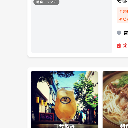
そば
朝食・ランチ
#
沖
#
じ
定
コザ飲み
朝