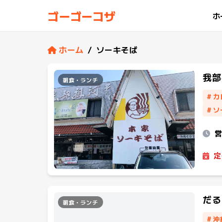
ゴーゴーコザ
ホ
ホーム
/
ソーキそば
我部
朝食・ランチ
#
カ
#
ソ
定
だる
朝食・ランチ
#
沖