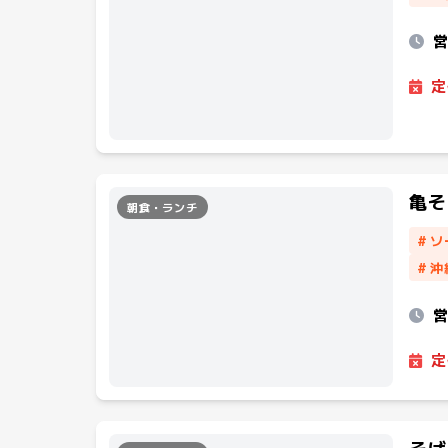
定
亀そ
朝食・ランチ
#
ソ
#
沖
定