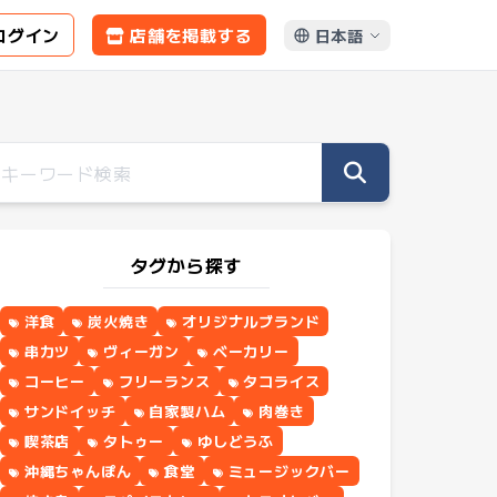
ログイン
店舗を掲載する
日本語
タグから探す
洋食
炭火焼き
オリジナルブランド
串カツ
ヴィーガン
ベーカリー
コーヒー
フリーランス
タコライス
サンドイッチ
自家製ハム
肉巻き
喫茶店
タトゥー
ゆしどうふ
沖縄ちゃんぽん
食堂
ミュージックバー