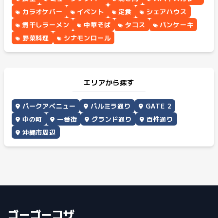
カラオケバー
イベント
定食
シェアハウス
煮干しラーメン
中華そば
タコス
パンケーキ
野菜料理
シナモンロール
エリアから探す
パークアベニュー
パルミラ通り
GATE 2
中の町
一番街
グランド通り
百件通り
沖縄市周辺
ゴーゴーコザ