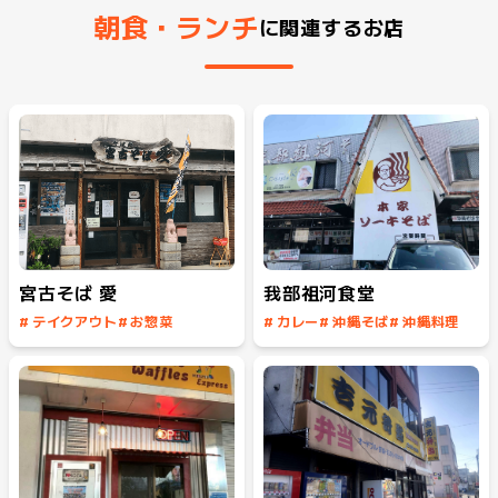
朝食・ランチ
に関連するお店
宮古そば 愛
我部祖河食堂
#
テイクアウト
#
お惣菜
#
カレー
#
沖縄そば
#
沖縄料理
#
沖縄そば
#
沖縄料理
#
じゅーしー
#
定食
#
ソーキそば
#
てびち