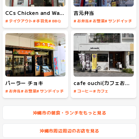
CCs Chicken and Waffles
吉元弁当
#
テイクアウト
#
手羽先
#
BBQ
#
お弁当
#
お惣菜
#
サンドイッチ
#
カレー
#
タコス
#
沖縄料理
#
飲みの〆
#
沖縄そば
#
タコライス
パーラー チョキ
cafe ouchi(カフェおうち)
#
お弁当
#
お惣菜
#
サンドイッチ
#
コーヒー
#
カフェ
#
カレー
#
沖縄料理
#
ハンバーガー
沖縄市の朝食・ランチをもっと見る
沖縄市周辺周辺のお店を見る