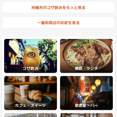
#
ミュージックバー
沖縄市のコザ飲みをもっと見る
#
テイクアウト
一番街周辺のお店を見る
コザ飲み
朝食・ランチ
カフェ・スイーツ
居酒屋・バー