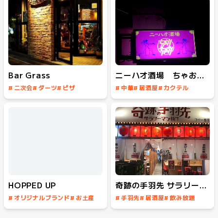
#
飲み放題
Bar Grass
ニーハオ酒場 ちゃおちゃお
#
二次会
#
ダーツ
#
ピザ
#
中華
#
居酒屋
#
カクテル
#
カクテル
#
飲み放題
#
飲み放題
#
女子会
#
フードあり
#
スポーツバー
HOPPED UP
奇跡の手羽先 サラリーマン横丁
#
オリジナルブランド
#
お土産
#
手羽先
#
居酒屋
#
飲み放題
#
クラフトビール
#
イベント