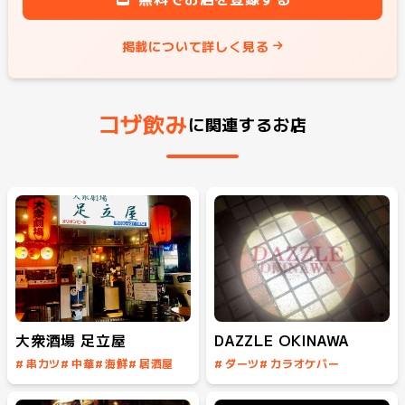
掲載について詳しく見る
コザ飲み
に関連するお店
大衆酒場 足立屋
DAZZLE OKINAWA
#
串カツ
#
中華
#
海鮮
#
居酒屋
#
ダーツ
#
カラオケバー
#
センベロ
#
ミュージックバー
#
カクテル