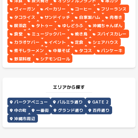
洋食
炭火焼き
オリジナルブランド
串カツ
ヴィーガン
ベーカリー
コーヒー
フリーランス
タコライス
サンドイッチ
自家製ハム
肉巻き
喫茶店
タトゥー
ゆしどうふ
沖縄ちゃんぽん
食堂
ミュージックバー
焼き鳥
スパイスカレー
カラオケバー
イベント
定食
シェアハウス
煮干しラーメン
中華そば
タコス
パンケーキ
野菜料理
シナモンロール
エリアから探す
パークアベニュー
パルミラ通り
GATE 2
中の町
一番街
グランド通り
百件通り
沖縄市周辺