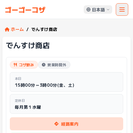
ゴーゴーコザ
日本語
ホーム
/
でんすけ商店
でんすけ商店
コザ飲み
営業時間外
本日
15時00分～3時00分(金、土)
定休日
毎月第１水曜
経路案内