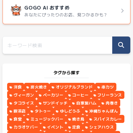
GOGO AI おすすめ
あなたにぴったりのお店、見つかるかも？
タグから探す
洋食
炭火焼き
オリジナルブランド
串カツ
ヴィーガン
ベーカリー
コーヒー
フリーランス
タコライス
サンドイッチ
自家製ハム
肉巻き
喫茶店
タトゥー
ゆしどうふ
沖縄ちゃんぽん
食堂
ミュージックバー
焼き鳥
スパイスカレー
カラオケバー
イベント
定食
シェアハウス