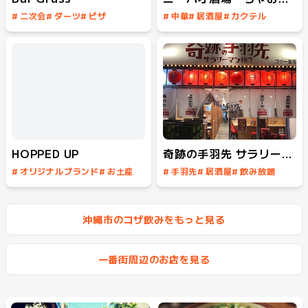
#
二次会
#
ダーツ
#
ピザ
#
中華
#
居酒屋
#
カクテル
#
カクテル
#
飲み放題
#
飲み放題
#
女子会
#
フードあり
#
スポーツバー
HOPPED UP
奇跡の手羽先 サラリーマン横丁
#
オリジナルブランド
#
お土産
#
手羽先
#
居酒屋
#
飲み放題
#
クラフトビール
#
イベント
#
ミュージックバー
沖縄市のコザ飲みをもっと見る
#
テイクアウト
一番街周辺のお店を見る