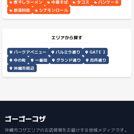
煮干しラーメン
中華そば
タコス
パンケーキ
野菜料理
シナモンロール
エリアから探す
パークアベニュー
パルミラ通り
GATE 2
中の町
一番街
グランド通り
百件通り
沖縄市周辺
ゴーゴーコザ
沖縄市コザエリアのお店情報をお届けする地域メディアです。