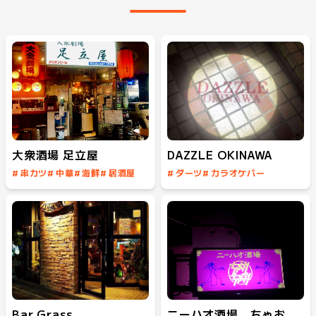
大衆酒場 足立屋
DAZZLE OKINAWA
#
串カツ
#
中華
#
海鮮
#
居酒屋
#
ダーツ
#
カラオケバー
#
センベロ
#
ミュージックバー
#
カクテル
#
飲み放題
Bar Grass
ニーハオ酒場 ちゃおちゃお