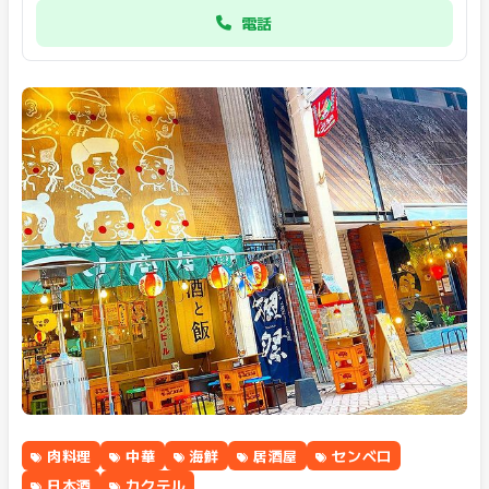
電話
肉料理
中華
海鮮
居酒屋
センベロ
日本酒
カクテル