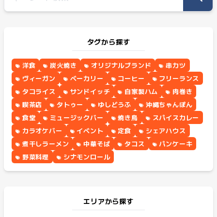
タグから探す
洋食
炭火焼き
オリジナルブランド
串カツ
ヴィーガン
ベーカリー
コーヒー
フリーランス
タコライス
サンドイッチ
自家製ハム
肉巻き
喫茶店
タトゥー
ゆしどうふ
沖縄ちゃんぽん
食堂
ミュージックバー
焼き鳥
スパイスカレー
カラオケバー
イベント
定食
シェアハウス
煮干しラーメン
中華そば
タコス
パンケーキ
野菜料理
シナモンロール
エリアから探す