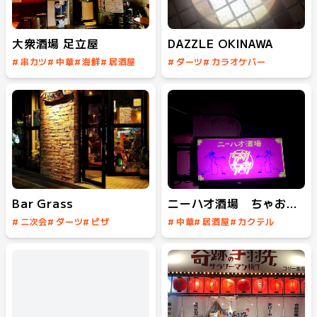
大衆酒場 足立屋
DAZZLE OKINAWA
#
串カツ
#
中華
#
海鮮
#
居酒屋
#
ダーツ
#
カラオケバー
#
センベロ
#
ミュージックバー
#
カクテル
#
飲み放題
Bar Grass
ニーハオ酒場 ちゃおちゃお
#
二次会
#
ダーツ
#
ピザ
#
中華
#
居酒屋
#
カクテル
#
カクテル
#
飲み放題
#
飲み放題
#
女子会
#
フードあり
#
スポーツバー