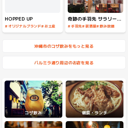
HOPPED UP
奇跡の手羽先 サラリーマン横丁
#
オリジナルブランド
#
お土産
#
手羽先
#
居酒屋
#
飲み放題
#
クラフトビール
#
イベント
#
ミュージックバー
沖縄市のコザ飲みをもっと見る
#
テイクアウト
パルミラ通り周辺のお店を見る
コザ飲み
朝食・ランチ