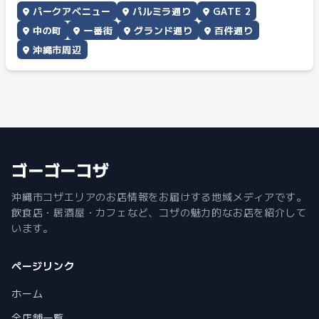
パークアベニュー
パルミラ通り
GATE 2
中の町
一番街
グランド通り
百件通り
沖縄市周辺
ゴーゴーコザ
沖縄市コザエリアのお店情報をお届けする地域メディアです。
飲食店・居酒屋・カフェなど、コザの魅力的なお店を紹介して
います。
ページリンク
ホーム
全店舗一覧