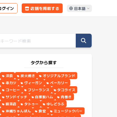
ログイン
店舗を掲載する
日本語
タグから探す
洋食
炭火焼き
オリジナルブランド
串カツ
ヴィーガン
ベーカリー
コーヒー
フリーランス
タコライス
サンドイッチ
自家製ハム
肉巻き
喫茶店
タトゥー
ゆしどうふ
沖縄ちゃんぽん
食堂
ミュージックバー