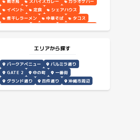
焼き鳥
スパイスカレー
カラオケバー
イベント
定食
シェアハウス
煮干しラーメン
中華そば
タコス
パンケーキ
野菜料理
シナモンロール
エリアから探す
パークアベニュー
パルミラ通り
GATE 2
中の町
一番街
グランド通り
百件通り
沖縄市周辺